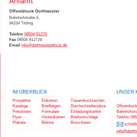
Anfahrt
Offsetdruck Dorfmeister
Bahnhofstraße 6,
94104 Tittling
Telefon
08504 91270
Fax
08504 912729
Email
info@dorfmeisterdruck.de
IM ÜBERBLICK
UNSER 
Prospekte
Etiketten
Trauerdrucksachen
Kataloge
Briefbögen
Durchschreibesätze
Offsetdruck
Preislisten
Formulare
Einladungskarten
Bahnhofstra
Flyer
Visitenkarten
Briefumschläge
Telefon 08
Plakate
Blöcke
Broschüren
schrei
info@dorfm